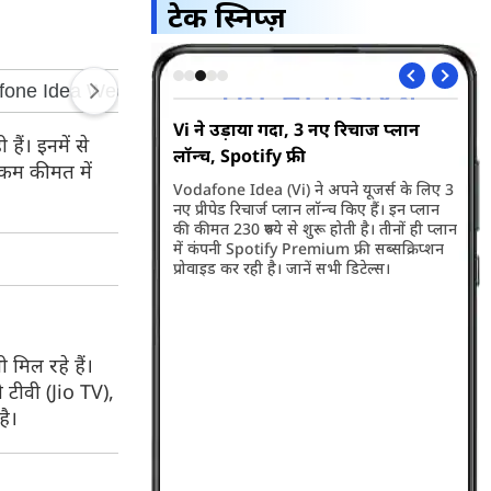
टेक स्निप्ज़
्द आने वाला है बड़ा
Vi ने उड़ाया गर्दा, 3 नए रिचार्ज प्लान
Ap
हैं। इनमें से
लॉन्च, Spotify फ्री
कै
ो कम कीमत में
 नए फीचर रोलआउट करने
Vodafone Idea (Vi) ने अपने यूजर्स के लिए 3
कंप
ं इसके बाद ग्रुप चैट्स करना
नए प्रीपेड रिचार्ज प्लान लॉन्च किए हैं। इन प्लान
कर 
ट हो जाएगा...
की कीमत 230 रुपये से शुरू होती है। तीनों ही प्लान
आसप
में कंपनी Spotify Premium फ्री सब्सक्रिप्शन
काम 
प्रोवाइड कर रही है। जानें सभी डिटेल्स।
 मिल रहे हैं।
ो टीवी (Jio TV),
है।