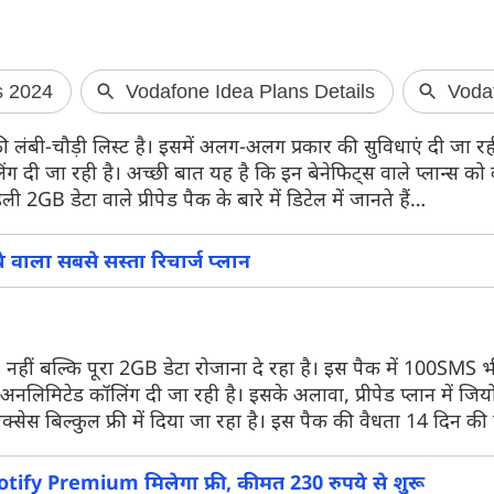
Airtel यूजर्स को बड़ा झटका
WhatsApp में जल
की लंबी-चौड़ी लिस्ट है। इसमें अलग-अलग प्रकार की सुविधाएं दी जा रही 
अपडेट
अगर आप एयरटेल का 299 रुपये वाला रिचार्ज
ॉलिंग दी जा रही है। अच्छी बात यह है कि इन बेनेफिट्स वाले प्लान्स क
प्लान इस्तेमाल करते थे, तो आपके लिए बड़ी खबर
व्हाट्सएप जल्द ही
 2GB डेटा वाले प्रीपेड पैक के बारे में डिटेल में जानते हैं…
है। कंपनी ने इस प्लान को बंद कर दिया है...
वाला है। आपको बता दे
पहले से ज्यादा स्मार्
े वाला सबसे सस्ता रिचार्ज प्लान
 नहीं बल्कि पूरा 2GB डेटा रोजाना दे रहा है। इस पैक में 100SMS भी
ए अनलिमिटेड कॉलिंग दी जा रही है। इसके अलावा, प्रीपेड प्लान में जिय
स बिल्कुल फ्री में दिया जा रहा है। इस पैक की वैधता 14 दिन की 
tify Premium मिलेगा फ्री, कीमत 230 रुपये से शुरू