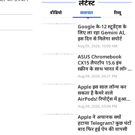
लेटेस्ट
वीडियो
समाचार
रिव्यू
Google के-12 स्टूडेंट्स के
लिए ला रहा Gemini AI,
इस दिन से मिलेगा सपोर्ट
Aug 05, 2026, 10:00 AM
ASUS Chromebook
CX15 लैपटॉप 15.6 इंच
स्क्रीन के साथ भारत में लॉन्च,
जानें कीमत
Aug 04, 2026, 04:21 PM
Apple इस साल लॉन्च कर
सकता है कैमरे वाले
AirPods! रिपोर्ट्स में हुआ
खुलासा
Aug 04, 2026, 03:04 PM
Apple ने अचानक क्यों
हटाया Telegram? कुछ घंटों
बाद फिर हुई ऐप की वापसी