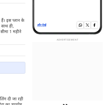
ैं। इस प्लान के
। साथ ही,
और देखें
और द
 सीमा 1 महीने
ॉलिंग दी जा रही
 डेटा का उपयोग