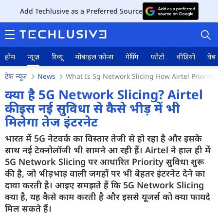
Add Techlusive as a Preferred Source
होम
न्यूज़
रिव्यू
मोबाइल फोन्स
गेमिंग
फोटो
वीडियो
वेब 
टेक न्यूज़
News
What Is 5g Network Slicing How Airtel Priority
क्या है 5G Network Slicing? Airtel
की इस नई सुविधा से कैसे भीड़ में भी
मिलेगा तेज इंटरनेट
होम
भारत में 5G नेटवर्क का विस्तार तेजी से हो रहा है और इसके
न्यूज़
साथ नई टेक्नोलॉजी भी सामने आ रही हैं। Airtel ने हाल ही में
रिव्यू
5G Network Slicing पर आधारित Priority सुविधा शुरू
की है, जो भीड़भाड़ वाली जगहों पर भी बेहतर इंटरनेट देने का
मोबाइल फोन्स
दावा करती है। आइए समझते हैं कि 5G Network Slicing
क्या है, यह कैसे काम करती है और इससे यूजर्स को क्या फायदे
गेमिंग
मिल सकते हैं।