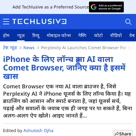
Add Techlusive as a Preferred Source
होम
न्यूज़
रिव्यू
मोबाइल फोन्स
गेमिंग
फोटो
वीडियो
वेब 
टेक न्यूज़
News
Perplexity Ai Launches Comet Browser For Iph
iPhone के लिए लॉन्च हुआ AI वाला
Comet Browser, जानिए क्या है इसमें
खास
होम
Comet Browser एक नया AI वाला ब्राउजर है, जिसे
न्यूज़
Perplexity AI ने iPhone यूजर्स के लिए लॉन्च किया है। यह
रिव्यू
ब्राउजिंग को आसान और स्मार्ट बनाता है, जहां यूजर्स सर्च,
पढ़ाई और सवालों के जवाब एक ही जगह पर पा सकते हैं, बिना
मोबाइल फोन्स
अलग-अलग ऐप खोले। आइए जानते हैं...
गेमिंग
Edited by
Ashutosh Ojha
Share