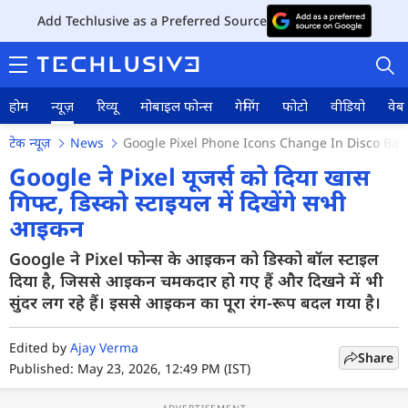
Add Techlusive as a Preferred Source
होम
न्यूज़
रिव्यू
मोबाइल फोन्स
गेमिंग
फोटो
वीडियो
वेब 
टेक न्यूज़
News
Google Pixel Phone Icons Change In Disco Ball 
Google ने Pixel यूजर्स को दिया खास
गिफ्ट, डिस्को स्टाइयल में दिखेंगे सभी
आइकन
होम
Google ने Pixel फोन्स के आइकन को डिस्को बॉल स्टाइल
न्यूज़
दिया है, जिससे आइकन चमकदार हो गए हैं और दिखने में भी
रिव्यू
सुंदर लग रहे हैं। इससे आइकन का पूरा रंग-रूप बदल गया है।
मोबाइल फोन्स
Edited by
Ajay Verma
Share
Published: May 23, 2026, 12:49 PM (IST)
गेमिंग