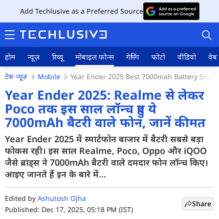
Add Techlusive as a Preferred Source
होम
न्यूज़
रिव्यू
मोबाइल फोन्स
गेमिंग
फोटो
वीडियो
वेब 
टेक न्यूज़
Mobile
Year Ender 2025 Best 7000mah Battery Smar
Year Ender 2025: Realme से लेकर
Poco तक इस साल लॉन्च हुए ये
7000mAh बैटरी वाले फोन, जानें कीमत
होम
Year Ender 2025 में स्मार्टफोन बाजार में बैटरी सबसे बड़ा
न्यूज़
फोकस रही। इस साल Realme, Poco, Oppo और iQOO
रिव्यू
जैसे ब्रांड्स ने 7000mAh बैटरी वाले दमदार फोन लॉन्च किए।
आइए जानते हैं इन के बारे में...
मोबाइल फोन्स
Edited by
Ashutosh Ojha
गेमिंग
Share
Published: Dec 17, 2025, 05:18 PM (IST)