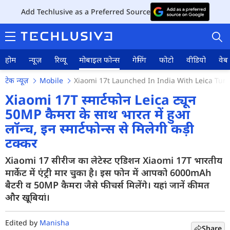
Add Techlusive as a Preferred Source
होम
न्यूज़
रिव्यू
मोबाइल फोन्स
गेमिंग
फोटो
वीडियो
वेब 
टेक न्यूज़
Mobile
Xiaomi 17t Launched In India With Leica Tun
Xiaomi 17T स्मार्टफोन Leica ट्यून
50MP कैमरा के साथ भारत में हुआ
लॉन्च, इन स्मार्टफोन्स से मिलेगी कड़ी
होम
टक्कर
न्यूज़
Xiaomi 17 सीरीज का लेटेस्ट एडिशन Xiaomi 17T भारतीय
रिव्यू
मार्केट में एंट्री मार चुका है। इस फोन में आपको 6000mAh
बैटरी व 50MP कैमरा जैसे फीचर्स मिलेंगे। यहां जानें कीमत
मोबाइल फोन्स
और खूबियां।
गेमिंग
Edited by
Manisha
Share