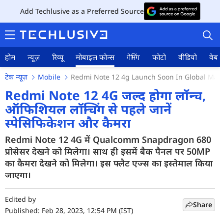
Add Techlusive as a Preferred Source
होम
न्यूज़
रिव्यू
मोबाइल फोन्स
गेमिंग
फोटो
वीडियो
वेब 
टेक न्यूज़
Mobile
Redmi Note 12 4g Launch Soon In Global Ma
Redmi Note 12 4G जल्द होगा लॉन्च,
ऑफिशियल लॉन्चिंग से पहले जानें
स्पेसिफिकेशन और कैमरा
होम
Redmi Note 12 4G में Qualcomm Snapdragon 680
न्यूज़
प्रोसेसर देखने को मिलेगा। साथ ही इसमें बैक पैनल पर 50MP
रिव्यू
का कैमरा देखने को मिलेगा। इस फ्लैट एज्स का इस्तेमाल किया
जाएगा।
मोबाइल फोन्स
Edited by
गेमिंग
Share
Published: Feb 28, 2023, 12:54 PM (IST)