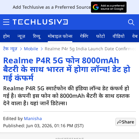
Add Techlusive as a Preferred Source
होम
न्यूज़
रिव्यू
मोबाइल फोन्स
गेमिंग
फोटो
वीडियो
वेब 
टेक न्यूज़
Mobile
Realme P4r 5g India Launch Date Confirmed W
Realme P4R 5G फोन 8000mAh
बैटरी के साथ भारत में होगा लॉन्च! डेट हो
गई कंफर्म
होम
Realme P4R 5G स्मार्टफोन की इंडिया लॉन्च डेट कंफर्म हो
न्यूज़
गई है। कंपनी इस फोन को 8000mAh बैटरी के साथ दस्तक
रिव्यू
देने वाला है। यहां जानें डिटेल्स।
मोबाइल फोन्स
Edited by
Manisha
Share
Published: Jun 03, 2026, 01:16 PM (IST)
गेमिंग