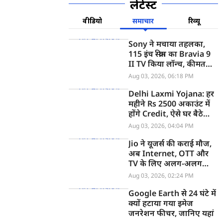
लेटेस्ट
वीडियो
समाचार
रिव्यू
Sony ने मचाया तहलका,
115 इंच स्क्रीन का Bravia 9
II TV किया लॉन्च, कीमत
सुनकर उड़ जाएंगे होश
Aug 03, 2026, 06:18 PM
Delhi Laxmi Yojana: हर
महीने Rs 2500 अकाउंट में
होंगे Credit, ऐसे घर बैठे
फोन से करें Online Apply
Aug 03, 2026, 04:04 PM
Jio ने यूजर्स की कराई मौज,
अब Internet, OTT और
TV के लिए अलग-अलग
रिचार्ज नहीं, 1 प्लान में पाएं
Aug 03, 2026, 02:24 PM
सब
Google Earth से 24 घंटे में
क्यों हटाया गया इमेज
जनरेशन फीचर, जानिए यहां