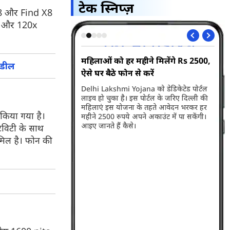
टेक स्निप्ज़
 X8 और Find X8
रा और 120x
त में Sony का नया TV
महिलाओं को हर महीने मिलेंगे Rs 2500,
Jio
 डील
ऐसे घर बैठे फोन से करें
इं
 115 inch True RGB TV
Delhi Lakshmi Yojana को डेडिकेटेड पोर्टल
Jio
 है। इस टीवी में 115 इंच
लाइव हो चुका है। इस पोर्टल के जरिए दिल्ली की
प्ल
्पीकर्स का ऑडियो सिस्टम
महिलाएं इस योजना के तहते आवेदन भरकर हर
का 
किया गया है।
ानें इस टीवी की कीमत व
महीने 2500 रुपये अपने अकाउंट में पा सकेंगी।
साथ
स।
आइए जानते हैं कैसे।
जान
िविटी के साथ
मिल है। फोन की