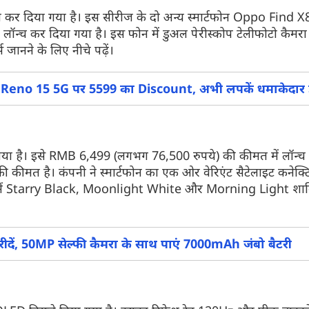
न्च कर दिया गया है। इस सीरीज के दो अन्य स्मार्टफोन Oppo Find
 लॉन्च कर दिया गया है। इस फोन में डुअल पेरीस्कोप टेलीफोटो कैम
जानने के लिए नीचे पढ़ें।
Fortuner की कीम
Reno 15 5G पर 5599 का Discount, अभी लपकें धमाकेदार
लॉन्च
Sony Bravia 9 II
भारत में लॉन्च हो गया
स्क्रीन के साथ 12 स
या है। इसे RMB 6,499 (लगभग 76,500 रुपये) की कीमत में लॉन्च 
दिया गया है। यहां ज
फीचर्स से जुड़ी डिटेल्
ीमत है। कंपनी ने स्मार्टफोन का एक ओर वेरिएंट सैटेलाइट कनेक्ट
। इसमें Starry Black, Moonlight White और Morning Light शा
ें, 50MP सेल्फी कैमरा के साथ पाएं 7000mAh जंबो बैटरी