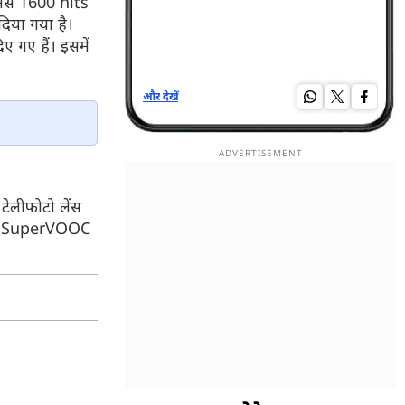
नेस 1600 nits
िया गया है।
 गए हैं। इसमें
और देखें
और द
टेलीफोटो लेंस
00W SuperVOOC