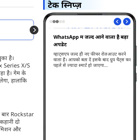
टेक स्निप्ज़
और पढें
Xbox खरीदना अब होगा 
 बड़ा झटका
WhatsApp में जल्द आने वाला है बड़ा
Vi 
अपडेट
लॉन
99 रुपये वाला रिचार्ज
 थे, तो आपके लिए बड़ी खबर
व्हाट्सएप जल्द ही नए फीचर रोलआउट करने
Vod
का है।
न को बंद कर दिया है...
वाला है। आपको बता दें इसके बाद ग्रुप चैट्स करना
नए 
 Series X/S
पहले से ज्यादा स्मार्ट हो जाएगा...
की 
प्ल
ा है। गेम के
सब्
लेगा, हालांकि
डिटे
स बार
Rockstar
कहानी
दो
ती मिशन और