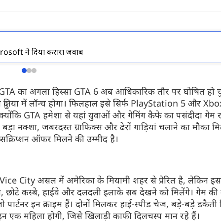
crosoft ने दिया करारा जवाब
Redmi Note 17 5G भारत में हुआ
Airtel यूजर्स को
लॉन्च
अगर आप एयरटेल का 2
प्लान इस्तेमाल करते
Redmi Note 17 5G भारत में लॉन्च हो गया है।
GTA
का अगला हिस्सा
GTA 6
अब आधिकारिक तौर पर घोषित हो चु
है। कंपनी ने इस प्ला
इस स्मार्टफोन की सबसे बड़ी खासियत इसकी
ुनिया में
लॉन्च
होगा। फिलहाल इसे सिर्फ
PlayStation 5
और
Xbox
8000mAh की बड़ी बैटरी है। जानते हैं इसकी
कीमत और सभी फीचर्स के बारे में...
क्योंकि
GTA
हमेशा से यहां युवाओं और
गेमिंग
कैफे
का पसंदीदा गेम रह
 बड़ा नक्शा, जबरदस्त
ग्राफिक्स
और
ढेरों
गाड़ियां चलाने का मौका मि
्सक्रिप्शन
ऑफर
मिलने की उम्मीद है।
Vice City
असल में अमेरिका के
मियामी
शहर से प्रेरित है, लेकिन इ
च, छोटे कस्बे, हाईवे और दलदली इलाके सब देखने को मिलेंगे। गेम की
जो
पार्टनर
इन
क्राइम
हैं। दोनों मिलकर हाई-
स्पीड
चेज
, बड़े-बड़े डकै
इन
एक महिला होगी, जिसे खिलाड़ी काफी दिलचस्प मान रहे हैं।