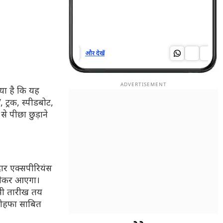
और देखें
और द
या है कि यह
V,
ट्रक,
स्पीडबोट
,
से पीछा छुड़ाने
दार
एक्सपीरियंस
लेकर आएगा।
भी तारीख तय
तोहफा साबित