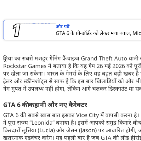
फोटो
वीडियो
और पढें
वेब स्टोरी
GTA 6 के प्री-ऑर्डर को लेकर मचा बवाल, Mi
ऐप्स
डील्स
दुनिया का सबसे मशहूर
गेमिंग
फ्रैंचाइज
Grand Theft Auto
यानी
Rockstar Games
ने बताया है कि यह गेम 26 मई 2026 को पूरी द
पर खेला जा सकेगा। भारत के
गेमर्स
के लिए यह बहुत बड़ी खबर है 
ट्रेलर
और
स्क्रीनशॉट्स
से साफ है कि इस बार खिलाड़ियों को और भी
गेम मुफ्त में उपलब्ध नहीं होगा, लेकिन आगे चलकर डिस्काउंट या
सब
GTA 6
की
कहानी
और नए
कैरेक्टर
GTA 6
की सबसे खास बात इसका
Vice City
में वापसी करना है।
ने पूरा राज्य “
Leonida
”
बनाया है। इसमें आपको समुद्र किनारे बी
किरदारों
लूसिया
(
Lucia)
और
जेसन
(
Jason)
पर आधारित होगी, 
खतरनाक
एडवेंचर
करेंगे। यह पहली बार है जब
GTA
की
लीड
हीरो