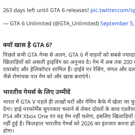
263 days left until GTA 6 releases!
pic.twitter.com
— GTA 6 Unlimited (@GTA_Unlimited)
September 5,
क्यों खास है
GTA 6?
पिछले सभी
GTA
गेम्स
से अलग,
GTA 6
में वाहनों को सबसे ज्य
खिलाड़ियों को असली
ड्राइविंग
का अनुभव दे। गेम में अब तक 200 से
एयरबोट
और हेलिकॉप्टर शामिल हैं। हाईवे पर
रेसिंग
, जंगल और दलद
जैसे रोमांचक पल गेम को और खास बनाएंगे।
भारतीय
गेमर्स
के लिए उम्मीदें
भारत में
GTA V
पहले ही लाखों घरों और
गेमिंग
कैफे
में खेला जा चु
देगा। हाई-
परफॉर्मेंस
सुपरकार
चलाने से लेकर दोस्तों के साथ
एडवेंच
PS4
और
Xbox One
पर यह गेम नहीं चलेगा, इसलिए खिलाड़ियो
नहीं हुई है। फिलहाल भारतीय
गेमर्स
को 2026 का इंतजार करना होग
होगा।