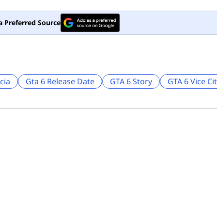
a Preferred Source
cia
Gta 6 Release Date
GTA 6 Story
GTA 6 Vice Ci