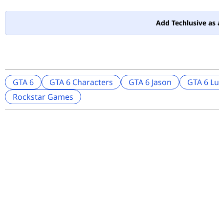
Add Techlusive as 
GTA 6
GTA 6 Characters
GTA 6 Jason
GTA 6 Lu
Rockstar Games