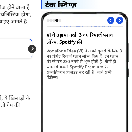
टेक स्निप्ज़
ज होने वाला है
रियलिस्टिक होगा,
 आइए जानते हैं
्द आने वाला है बड़ा
Vi ने उड़ाया गर्दा, 3 नए रिचार्ज प्लान
Ap
लॉन्च, Spotify फ्री
कै
और पढें
 नए फीचर रोलआउट करने
Vodafone Idea (Vi) ने अपने यूजर्स के लिए 3
कंप
Xbox खरीदना अब होगा 
ं इसके बाद ग्रुप चैट्स करना
नए प्रीपेड रिचार्ज प्लान लॉन्च किए हैं। इन प्लान
कर 
ट हो जाएगा...
की कीमत 230 रुपये से शुरू होती है। तीनों ही
आसप
प्लान में कंपनी Spotify Premium फ्री
काम 
सब्सक्रिप्शन प्रोवाइड कर रही है। जानें सभी
डिटेल्स।
, ये खिलाड़ी के
 तो गेम की