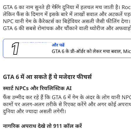
फोटो
GTA 6 का नाम सुनते ही गेमिंग दुनिया में हलचल मच जाती है। R
लेकिन फैंस के दिमाग में इसके बारे में लाखों सवाल और अटकलें पहले 
वीडियो
NPC यानी गेम के कैरेक्टर्स का बिहेवियर असली जैसी फीलिंग देगा। व
GTA 6 की सबसे रोमांचक और चौंकाने वाली थ्योरीज और अफवाहों क
वेब स्टोरी
Redmi Note 17 5G भारत में 
ऐप्स
लॉन्च
और पढें
Redmi Note 17 5G भारत में लॉन्च ह
GTA 6 के प्री-ऑर्डर को लेकर मचा बवाल, Mi
डील्स
इस स्मार्टफोन की सबसे बड़ी खासियत
8000mAh की बड़ी बैटरी है। जानते है
कीमत और सभी फीचर्स के बारे में...
GTA 6 में आ सकते हैं ये मजेदार फीचर्स
स्मार्ट NPCs और रियलिस्टिक AI
फैंस उम्मीद कर रहे हैं कि GTA 6 में गेम के अंदर के लोग यानी NPC
कामों पर अलग-अलग तरीके से रिएक्ट करेंगे और अगर कोई अपराध ह
दुनिया और ज्यादा असली लगेगी।
नागरिक अपराध देखे तो 911 कॉल करें