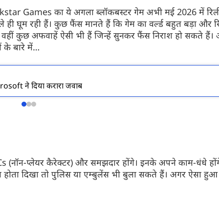
ockstar Games का ये अगला ब्लॉकबस्टर गेम अभी मई 2026 में रिली
ही घूम रही हैं। कुछ फैंस मानते हैं कि गेम का वर्ल्ड बहुत बड़ा और 
हीं कुछ अफवाहें ऐसी भी हैं जिन्हें सुनकर फैंस निराश हो सकते हैं।
े बारे में…
हुआ
Airtel यूजर्स को बड़ा झटका
WhatsApp में जल
अपडेट
अगर आप एयरटेल का 299 रुपये वाला रिचार्ज
प्लान इस्तेमाल करते थे, तो आपके लिए बड़ी खबर
ो गया है।
व्हाट्सएप जल्द ही
crosoft ने दिया करारा जवाब
है। कंपनी ने इस प्लान को बंद कर दिया है...
 इसकी
वाला है। आपको बता दे
ं इसकी
पहले से ज्यादा स्मार्
s (नॉन-प्लेयर कैरेक्टर) और समझदार होंगे। इनके अपने काम-धंधे होंगे
ोता दिखा तो पुलिस या एम्बुलेंस भी बुला सकते हैं। अगर ऐसा हुआ