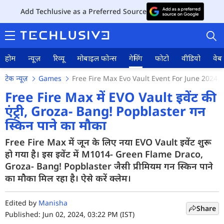
Add Techlusive as a Preferred Source
होम
न्यूज़
रिव्यू
मोबाइल फोन्स
गेमिंग
फोटो
वीडियो
वेब 
टेक न्यूज़
Games
Free Fire Max Evo Vault Event For June 2024
Free Fire Max में EVO Vault इवेंट की
एंट्री, Groza- Bang! Popblaster गन
स्किन पाने का मौका
होम
Free Fire Max में जून के लिए नया EVO Vault इवेंट शुरू
न्यूज़
हो गया है। इस इवेंट में M1014- Green Flame Draco,
रिव्यू
Groza- Bang! Popblaster जैसी प्रीमियम गन स्किन पाने
का मौका मिल रहा है। ऐसे करें क्लेम।
मोबाइल फोन्स
Edited by
Manisha
गेमिंग
Share
Published: Jun 02, 2024, 03:22 PM (IST)