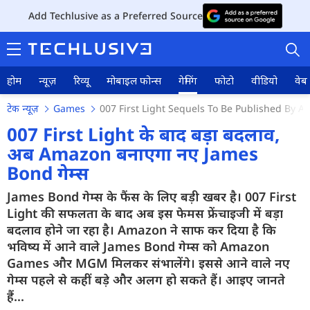
Add Techlusive as a Preferred Source
होम
न्यूज़
रिव्यू
मोबाइल फोन्स
गेमिंग
फोटो
वीडियो
वेब 
टेक न्यूज़
Games
007 First Light Sequels To Be Published By
007 First Light के बाद बड़ा बदलाव,
अब Amazon बनाएगा नए James
Bond गेम्स
होम
James Bond गेम्स के फैंस के लिए बड़ी खबर है। 007 First
न्यूज़
Light की सफलता के बाद अब इस फेमस फ्रेंचाइजी में बड़ा
रिव्यू
बदलाव होने जा रहा है। Amazon ने साफ कर दिया है कि
भविष्य में आने वाले James Bond गेम्स को Amazon
मोबाइल फोन्स
Games और MGM मिलकर संभालेंगे। इससे आने वाले नए
गेम्स पहले से कहीं बड़े और अलग हो सकते हैं। आइए जानते
गेमिंग
हैं...