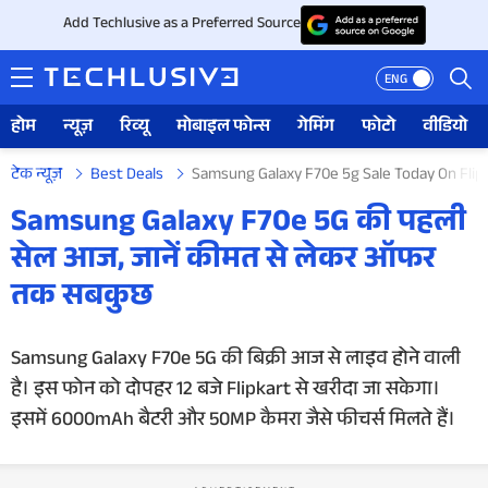
Add Techlusive as a Preferred Source
ENG
होम
न्यूज़
रिव्यू
मोबाइल फोन्स
गेमिंग
फोटो
वीडियो
टेक न्यूज़
Best Deals
Samsung Galaxy F70e 5g Sale Today On Flipk
होम
Samsung Galaxy F70e 5G की पहली
सेल आज, जानें कीमत से लेकर ऑफर
न्यूज़
तक सबकुछ
रिव्यू
Samsung Galaxy F70e 5G की बिक्री आज से लाइव होने वाली
मोबाइल फोन्स
है। इस फोन को दोपहर 12 बजे Flipkart से खरीदा जा सकेगा।
गेमिंग
इसमें 6000mAh बैटरी और 50MP कैमरा जैसे फीचर्स मिलते हैं।
फोटो