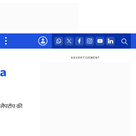
ra
ं लैपटॉप की