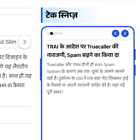
टेक स्निप्ज़
 Truecaller की
Volume Button से आवाज के अलावा
OPP
ढ़ने का किया दा
कर सकते हैं ये काम
पहल
ाइट डिजाइन के
ोनों ही Anti-Spam
स्मार्टफोन के वॉल्यूम बटन से आमतौर पर लोग
OPPO
 तो यह लैपटॉप
क-दूसरे के आमने-सामने
आवाज को घटाते और बढ़ाते हैं, लेकिन हम आपको
लाइव
स है। साथ ही यह
O ने एक बड़ा नोट लिखकर ट्राई
यहां पांच ऐसे काम के बारे में बताने जा रहे हैं, जिन्हें
डिस्क
FHR IR कैमरा
 जाहिर की है। यहां पढ़ें
आप साउंड कंट्रोल करने के अलावा भी कर सकते हैं।
लॉन्