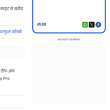
 साइट से खरीद
और देखें
और दे
â€¦
वरफुल कॉम्बो
नस टॉप-अप
ty Pro