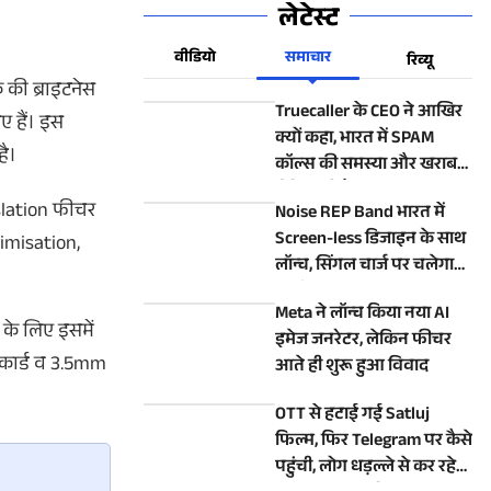
लेटेस्ट
वीडियो
समाचार
रिव्यू
क की ब्राइटनेस
Truecaller के CEO ने आखिर
ए हैं। इस
क्यों कहा, भारत में SPAM
है।
कॉल्स की समस्या और खराब
होने वाली है?
slation फीचर
Noise REP Band भारत में
Screen-less डिजाइन के साथ
timisation,
लॉन्च, सिंगल चार्ज पर चलेगा
10 दिन
Meta ने लॉन्च किया नया AI
 के लिए इसमें
इमेज जनरेटर, लेकिन फीचर
 कार्ड व 3.5mm
आते ही शुरू हुआ विवाद
OTT से हटाई गई Satluj
फिल्म, फिर Telegram पर कैसे
पहुंची, लोग धड़ल्ले से कर रहे