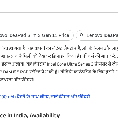
WhatsApp खुद याद दिलाएगा दोस्त
TRAI के आदेश पर
का बर्थडे, आ रहा नया फीचर!
नाराजगी, Spam ब
ॉन्च हो गया है। यह कंपनी का लेटेस्ट लैपटॉप है, जो कि स्लिम और ल
WhatsApp जल्द ही अपने यूजर्स के लिए काम का
Truecaller और TRAI द
्रोफेशनल्स व फैमिली को देखकर डिजाइन किया है। फीचर्स की बात करें,
फीचर ला सकता है। यह फीचर आपको अपने दोस्त
System के कारण अब ए
ै। इसके अलावा, यह लैपटॉप Intel Core Ultra Series 3 प्रोसेसर से लै
का बर्थडे भूलने नहीं देगा। यहां जानें कैसे काम करेगा
खड़े हैं। ट्रूकॉलर के CE
RAM व 512GB स्टोरेज पेश की है। वीडियो कॉन्फ्रेंसिंग के लिए इसमें 
यह फीचर।
के फैसले पर अपनी नराजगी
पूरी खबर।
पलब्धता और फीचर्स।
200mAh बैटरी के साथ लॉन्च, जानें कीमत और फीचर्स
e in India, Availability