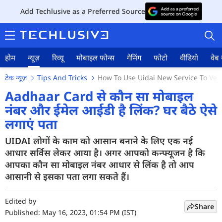
Add Techlusive as a Preferred Source
होम
न्यूज़
रिव्यू
मोबाइल फोन्स
गेमिंग
फोटो
वीडियो
वेब 
टेक न्यूज़
Tips And Tricks
How To Use Uidai New Service To Ver
Aadhaar Card से कौन सा मोबाइल
नंबर और ईमेल आईडी है लिंक? घर बैठे ऐसे
लगाएं पता
होम
UIDAI लोगों के काम को आसान बनाने के लिए एक नई
न्यूज़
आधार सर्विस लेकर आया है। अगर आपको कन्फ्यूजन है कि
रिव्यू
आपका कौन सा मोबाइल नंबर आधार से लिंक है तो आप
आसानी से इसका पता लगा सकते हैं।
मोबाइल फोन्स
Edited by
गेमिंग
Share
Published: May 16, 2023, 01:54 PM (IST)