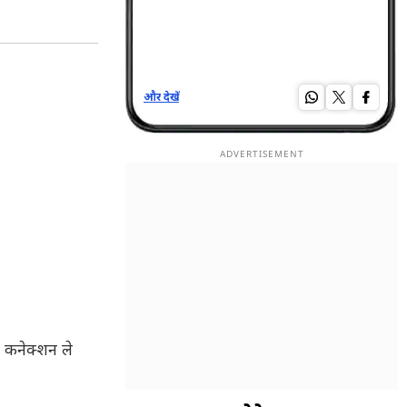
और देखें
और द
 कनेक्शन ले