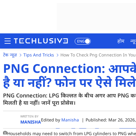
होम
न्यू
ENG
टेक न्यूज़
Tips And Tricks
How To Check Png Connection In Your 
होम
PNG Connection: आपके ए
न्यूज़
है या नहीं? फोन पर ऐसे मि
रिव्यू
PNG Connection: LPG किल्लत के बीच अगर आप PNG कनेक्शन ल
मोबाइल फोन्स
मिलती है या नहीं। जानें पूरा प्रोसेस।
गेमिंग
WRITTEN BY
Edited by
Manisha
|
Published: Mar 26, 2026,
फोटो
MANISHA
वीडियो
Households may need to switch from LPG cylinders to PNG where