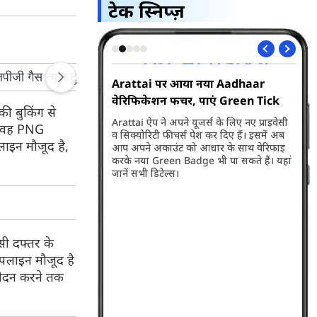
टेक स्निप्ज़
lit Bills फीचर,
Arattai पर आया नया Aadhaar
पी
 बांटे बिल
वेरिफिकेशन फीचर, पाएं Green Tick
की 
की बुकिंग से
 समय से जिस फीचर का
Arattai ऐप ने अपने यूजर्स के लिए नए प्राइवेसी
जंत
ीच वह PNG
 वो आखिरकार Friendship
व सिक्योरिटी फीचर्स पेश कर दिए हैं। इसमें अब
मीड
ाइन मौजूद है,
हो गया है। यह पेटीएम का
आप अपने अकाउंट को आधार के साथ वेरिफाइ
दिल
ीचर है, जिसके जरिए आप
करके नया Green Badge भी पा सकते हैं। यहां
इसक
के साथ बराबर बांट सकेंगे।
जानें सभी डिटेल्स।
सी दफ्तर के
इपलाइन मौजूद है
आवेदन करने तक