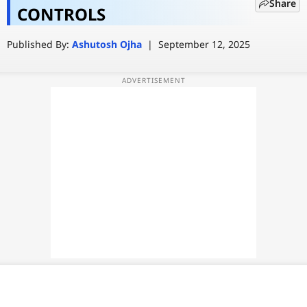
Share
किया बच्चों की गेमिंग पर नजर रखने वाला
CONTROLS
वेब स्टोरी
App
Published By:
Ashutosh Ojha
|
September 12, 2025
ऐप्स
डील्स