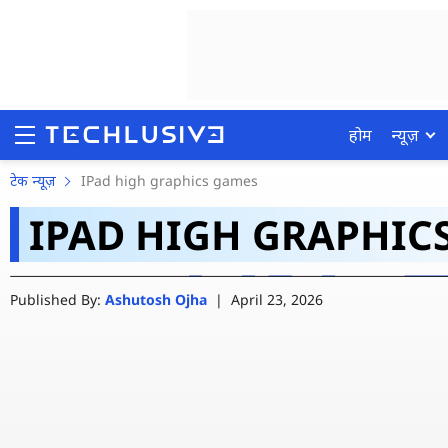
होम
न्यूज़
iPhone, iPad यूजर्स के ल
टेक न्यूज़
IPad high graphics games
IPAD HIGH GRAPHIC
मोबाइल पर हो गया लॉन्च
होम
Published By:
Ashutosh Ojha
|
April 23, 2026
न्यूज़
रिव्यू
मोबाइल फोन्स
गेमिंग