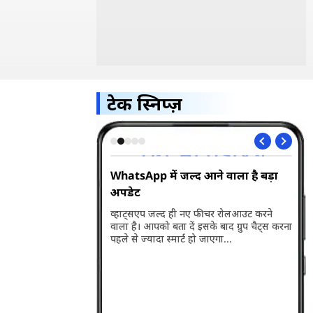
टेक स्निप्ज़
 बड़ा झटका
WhatsApp में जल्द आने वाला है बड़ा
Vi 
अपडेट
लॉन
99 रुपये वाला रिचार्ज
 थे, तो आपके लिए बड़ी खबर
व्हाट्सएप जल्द ही नए फीचर रोलआउट करने
Vod
न को बंद कर दिया है...
वाला है। आपको बता दें इसके बाद ग्रुप चैट्स करना
नए 
पहले से ज्यादा स्मार्ट हो जाएगा...
की 
में
प्र