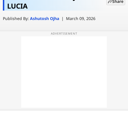
Share
समय लगेगा? नई रिपोर्ट ने कर दिया बड़ा
LUCIA
वेब स्टोरी
खुलासा
Published By:
Ashutosh Ojha
|
March 09, 2026
ऐप्स
डील्स