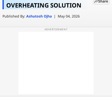
Share
इतना ज्यादा हीट? जानिए इसकी वजह और
OVERHEATING SOLUTION
वेब स्टोरी
कैसे करें ठंडा
Published By:
Ashutosh Ojha
|
May 04, 2026
ऐप्स
डील्स