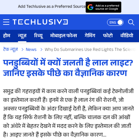
Add Techlusive as a Preferred Source
ENG
होम
न्यूज़
रिव्यू
मोबाइल फोन्स
गेमिंग
फोटो
वीडियो
टेक न्यूज़
News
Why Do Submarines Use Red Lights The Scientifi
होम
पनडुब्बियों में क्यों जलती है लाल लाइट?
जानिए इसके पीछे का वैज्ञानिक कारण
न्यूज़
रिव्यू
समुद्र की गहराइयों में काम करने वाली पनडुब्बियां कई टेक्नोलॉजी
का इस्तेमाल करती हैं। इनमें से एक है लाल रंग की रोशनी, जो
मोबाइल फोन्स
अक्सर पनडुब्बियों के अंदर दिखाई देती है, लेकिन क्या आप जानते
हैं कि यह सिर्फ रोशनी के लिए नहीं, बल्कि चालक दल की आंखों
गेमिंग
को अंधेरे में बेहतर देखने में मदद करने के लिए इस्तेमाल की जाती
फोटो
है। आइए जानते हैं इसके पीछे का वैज्ञानिक कारण...