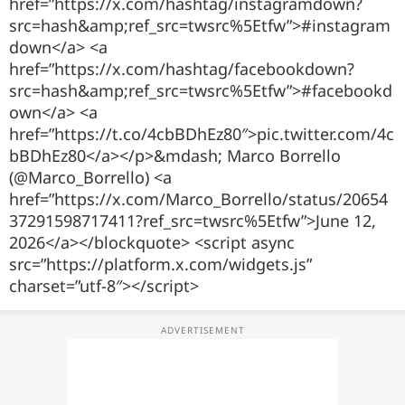
href=”https://x.com/hashtag/instagramdown?
src=hash&amp;ref_src=twsrc%5Etfw”>#instagram
down</a> <a
href=”https://x.com/hashtag/facebookdown?
src=hash&amp;ref_src=twsrc%5Etfw”>#facebookd
own</a> <a
href=”https://t.co/4cbBDhEz80″>pic.twitter.com/4c
bBDhEz80</a></p>&mdash; Marco Borrello
(@Marco_Borrello) <a
href=”https://x.com/Marco_Borrello/status/20654
37291598717411?ref_src=twsrc%5Etfw”>June 12,
2026</a></blockquote> <script async
src=”https://platform.x.com/widgets.js”
charset=”utf-8″></script>