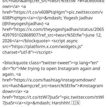
src=hash&amp;ref_src=twsrc%5Etfw”>#Facebookd
own</a> <a
href=”https://t.co/v608PtqHgm”>pic.twitter.com/v
608PtqHgm</a></p>&mdash; Yogesh Jadhav
(@theyogeshjadhav) <a
href=”https://x.com/theyogeshjadhav/status/2065
439793102868907?ref_src=twsrc%5Etfw”>June 12,
2026</a></blockquote> <script async
src=”https://platform.x.com/widgets.js”
charset=”utf-8″></script>
<blockquote class=”twitter-tweet”><p lang=”en”
dir=”ltr”>Me trying to open Instagram again and
again. <a
href=”https://x.com/hashtag/instagramdown?
src=hash&amp;ref_src=twsrc%5Etfw”>#instagram
down</a> <a
href=”https://t.co/ttWl7Jsa5r”>pic.twitter.com/ttWl
7Jsa5r</a></p>&mdash; Harshhh! 🇮🇳