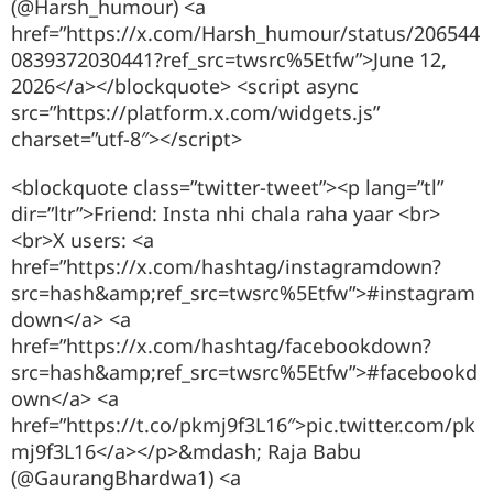
(@Harsh_humour) <a
href=”https://x.com/Harsh_humour/status/206544
0839372030441?ref_src=twsrc%5Etfw”>June 12,
2026</a></blockquote> <script async
src=”https://platform.x.com/widgets.js”
charset=”utf-8″></script>
<blockquote class=”twitter-tweet”><p lang=”tl”
dir=”ltr”>Friend: Insta nhi chala raha yaar <br>
<br>X users: <a
href=”https://x.com/hashtag/instagramdown?
src=hash&amp;ref_src=twsrc%5Etfw”>#instagram
down</a> <a
href=”https://x.com/hashtag/facebookdown?
src=hash&amp;ref_src=twsrc%5Etfw”>#facebookd
own</a> <a
href=”https://t.co/pkmj9f3L16″>pic.twitter.com/pk
mj9f3L16</a></p>&mdash; Raja Babu
(@GaurangBhardwa1) <a