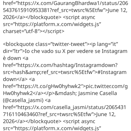
href=”https://x.com/GaurangBhardwa1/status/206
5437615910953381?ref_src=twsrc%5Etfw”>June 12,
2026</a></blockquote> <script async
src=”https://platform.x.com/widgets.js”
charset=”utf-8″></script>
<blockquote class=”twitter-tweet”><p lang=”it”
dir=”ltr”>Io che vado su X per vedere se Instagram
è down <a
href=”https://x.com/hashtag/Instagramdown?
src=hash&amp;ref_src=twsrc%5Etfw”>#Instagram
down</a> <a
href=”https://t.co/gHw0hyhwk2″>pic.twitter.com/g
Hw0hyhwk2</a></p>&mdash; Jasmine Casella
(@casella_jasmi) <a
href=”https://x.com/casella_jasmi/status/2065431
716110463460?ref_src=twsrc%5Etfw”>June 12,
2026</a></blockquote> <script async
src=”https://platform.x.com/widgets.js”