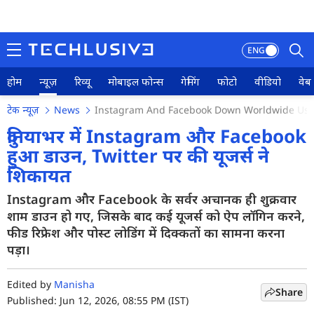
ENG
होम
न्यूज़
रिव्यू
मोबाइल फोन्स
गेमिंग
फोटो
वीडियो
वेब 
टेक न्यूज़
News
Instagram And Facebook Down Worldwide User
होम
दुनियाभर में Instagram और Facebook
हुआ डाउन, Twitter पर की यूजर्स ने
न्यूज़
शिकायत
रिव्यू
Instagram और Facebook के सर्वर अचानक ही शुक्रवार
मोबाइल फोन्स
शाम डाउन हो गए, जिसके बाद कई यूजर्स को ऐप लॉगिन करने,
फीड रिफ्रेश और पोस्ट लोडिंग में दिक्कतों का सामना करना
गेमिंग
पड़ा।
फोटो
Edited by
Manisha
Share
वीडियो
Published: Jun 12, 2026, 08:55 PM (IST)