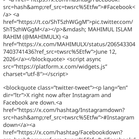
src=hash&amp;ref_src=twsrc%5Etfw”>#Facebook<
/a> <a
href=”https://t.co/ShT5zhWGgM”>pic.twitter.com/
ShT5zhWGgM</a></p>&mdash; MAHIMUL ISLAM
RAHIM (@MAHIMULX) <a
href=”https://x.com/MAHIMULX/status/206543304
7403741436?ref_src=twsrc%5Etfw”>June 12,
2026</a></blockquote> <script async
src=”https://platform.x.com/widgets.js”
charset=”utf-8″></script>
<blockquote class=”twitter-tweet”><p lang=”en”
dir=”ltr”>X right now after Instagram and
Facebook are down.<a
href=”https://x.com/hashtag/Instagramdown?
src=hash&amp;ref_src=twsrc%5Etfw”>#Instagram
down</a><a
href=”https://x.com/hashtag/Facebookdown?