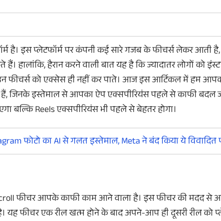
ॉर्म है। इस प्लेटफॉर्म पर कंपनी कई सारे गजब के फीचर्स लेकर आती ह
ैं। हालांकि, हैरान करने वाली बात यह है कि ज्यादातर लोगों को इंस्ट
BLO ने आपका SIR फॉर्म सबमिट किया
AI वाला फोन: ऐप्स
न फीचर्स को एक्सेस ही नहीं कर पाते। आज इस आर्टिकल में हम आपको इ
है या नहीं? ऐसे Online देखे
में AI एजेंट करेगा 
हे हैं, जिनके इस्तेमाल से आपका ऐप एक्सपीरियंस पहले से काफी बदल 
आपका SIR फॉर्म सबमिट हुआ है या फिर नहीं। घर
StepX Neo नाम का AI फो
गा बल्कि Reels एक्सपीरियंस भी पहले से बेहतर होगा।
बैठे ऐसे जानें।
है। इस फोन में मौजूद 
टास्किंग करते हुए कई टास
फोन से जुड़ी सभी डिटेल्
ram फोटो का AI से गलत इस्तेमाल, Meta ने बंद किया ये विवादित
o Scroll फीचर आपके काफी काम आने वाला है। इस फीचर की मदद से 
 है। यह फीचर एक रील खत्म होने के बाद अपने-आप ही दूसरी रील को प्ले