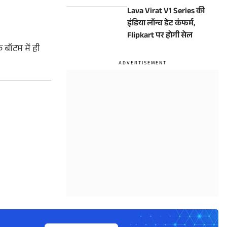
अपडेट, जानें कैसे करें इंस्टॉल
Lava Virat V1 Series की
और क्या बदला
इंडिया लॉन्च डेट कंफर्म,
Flipkart पर होगी सेल
 बॉटम में ही