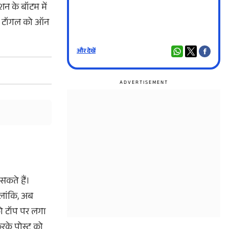
न के बॉटम में
हे टॉगल को ऑन
और देखें
और दे
सकते हैं।
लांकि, अब
को टॉप पर लगा
रके पोस्ट को