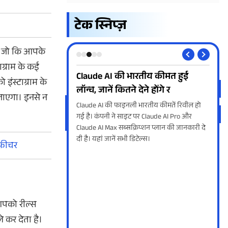
टेक स्निप्ज़
ै, जो कि आपके
ाग्राम के कई
 नहीं, अब स्मार्टफोन
Claude AI की भारतीय कीमत हुई
And
ंस्टाग्राम के
हर
लॉन्च, जानें कितने देने होंगे र
खत
जाएगा। इनसे न
न मार्केट में दस्तक दे चुका
Claude AI की फाइनली भारतीय कीमतें रिवील हो
अगर 
एआई एजेंट आपके लिए मल्टी-
गई है। कंपनी ने साइट पर Claude AI Pro और
सावध
्क पूरे करेगा। यहां जानें
Claude AI Max सब्सक्रिप्शन प्लान की जानकारी दे
डिटे
स।
दी है। यहां जानें सभी डिटेल्स।
जानें
 फीचर
आपको रील्स
 कर देता है।