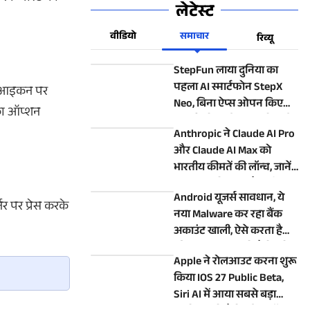
लेटेस्ट
वीडियो
समाचार
रिव्यू
StepFun लाया दुनिया का
पहला AI स्मार्टफोन StepX
ॉट आइकन पर
Neo, बिना ऐप्स ओपन किए
का ऑप्शन
एआई एजेंट करेगा आपके सारे
Anthropic ने Claude AI Pro
काम
और Claude AI Max को
भारतीय कीमतें की लॉन्च, जानें
ChatGPT से सस्ता है या फिर
Android यूजर्स सावधान, ये
महंगा?
र पर प्रेस करके
नया Malware कर रहा बैंक
अकाउंट खाली, ऐसे करता है
फोन पर कब्जा, जानें कैसे बचें
Apple ने रोलआउट करना शुरू
किया IOS 27 Public Beta,
Siri AI में आया सबसे बड़ा