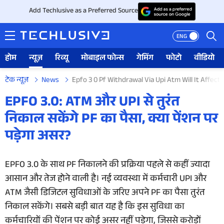
Add Techlusive as a Preferred Source
ENG
होम
न्यूज़
रिव्यू
मोबाइल फोन्स
गेमिंग
फोटो
वीडियो
टेक न्यूज़
News
Epfo 3 0 Pf Withdrawal Via Upi Atm Will It Affect
होम
EPFO 3.0: ATM और UPI से तुरंत
निकाल सकेंगे PF का पैसा, क्या पेंशन पर
न्यूज़
पड़ेगा असर?
रिव्यू
EPFO 3.0 के साथ PF निकालने की प्रक्रिया पहले से कहीं ज्यादा
मोबाइल फोन्स
आसान और तेज होने वाली है। नई व्यवस्था में कर्मचारी UPI और
गेमिंग
ATM जैसी डिजिटल सुविधाओं के जरिए अपने PF का पैसा तुरंत
निकाल सकेंगे। सबसे बड़ी बात यह है कि इस सुविधा का
फोटो
कर्मचारियों की पेंशन पर कोई असर नहीं पड़ेगा, जिससे करोड़ों