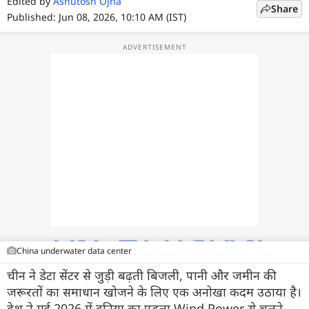
Edited by
फोटो
Ashutosh Ojha
Share
Published: Jun 08, 2026, 10:10 AM (IST)
वीडियो
वेब स्टोरी
ऐप्स
डील्स
China underwater data center
चीन ने डेटा सेंटर से जुड़ी बढ़ती बिजली, पानी और जमीन की
जरूरतों का समाधान खोजने के लिए एक अनोखा कदम उठाया है।
देश ने मई 2026 में दुनिया का पहला Wind Power से चलने