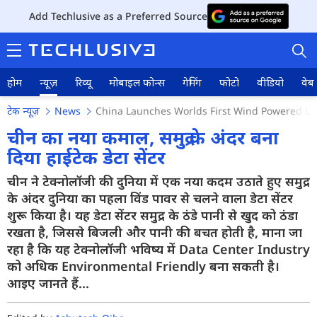
Add Techlusive as a Preferred Source
होम
न्यूज़
रिव्यू
मोबाइल फोन्स
गेमिंग
फोटो
वीडियो
वेब 
टेक न्यूज़
News
China Launches Worlds First Wind Powered U
चीन का नया कमाल, समुद्र के अंदर बना
दिया हाईटेक डेटा सेंटर
होम
चीन ने टेक्नोलॉजी की दुनिया में एक नया कदम उठाते हुए समुद्र
के अंदर दुनिया का पहला विंड पावर से चलने वाला डेटा सेंटर
न्यूज़
शुरू किया है। यह डेटा सेंटर समुद्र के ठंडे पानी से खुद को ठंडा
रखता है, जिससे बिजली और पानी की बचत होती है, माना जा
रिव्यू
रहा है कि यह टेक्नोलॉजी भविष्य में Data Center Industry
मोबाइल फोन्स
को अधिक Environmental Friendly बना सकती है।
आइए जानते हैं...
गेमिंग