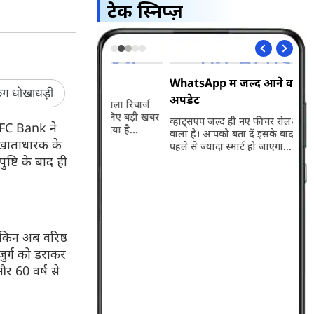
टेक स्निप्ज़
 बड़ा झटका
WhatsApp में जल्द आने वाला है बड़ा
Vi 
अपडेट
लॉन
99 रुपये वाला रिचार्ज
 थे, तो आपके लिए बड़ी खबर
व्हाट्सएप जल्द ही नए फीचर रोलआउट करने
Vod
HDFC Bank ने
न को बंद कर दिया है...
वाला है। आपको बता दें इसके बाद ग्रुप चैट्स करना
नए 
 खाताधारक के
पहले से ज्यादा स्मार्ट हो जाएगा...
की 
प्ल
ष्टि के बाद ही
सब्
डिटे
लेकिन अब वरिष्ठ
र्ग को डराकर
और 60 वर्ष से