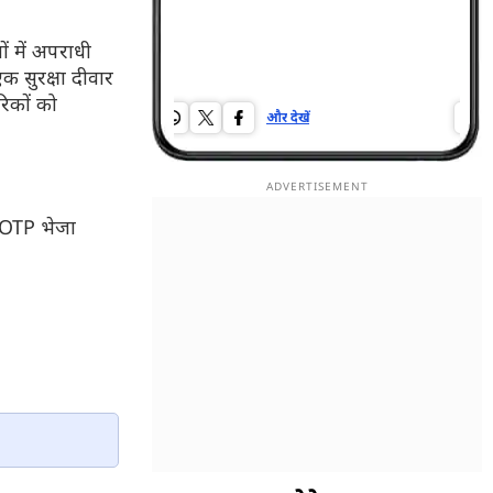
ं में अपराधी
क सुरक्षा दीवार
िकों को
और देखें
और द
 OTP भेजा