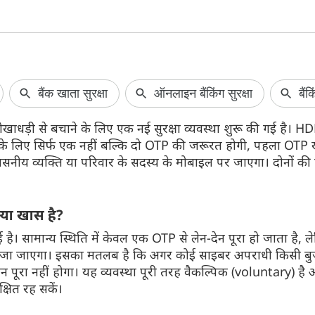
Redmi Note 17 5G भारत में हुआ
Airtel यूजर्स को
लॉन्च
अगर आप एयरटेल का 2
प्लान इस्तेमाल करते
Redmi Note 17 5G भारत में लॉन्च हो गया है।
र धोखाधड़ी से बचाने के लिए एक नई सुरक्षा व्यवस्था शुरू की गई है। 
है। कंपनी ने इस प्ला
इस स्मार्टफोन की सबसे बड़ी खासियत इसकी
े के लिए सिर्फ एक नहीं बल्कि दो OTP की जरूरत होगी, पहला OTP
8000mAh की बड़ी बैटरी है। जानते हैं इसकी
कीमत और सभी फीचर्स के बारे में...
ीय व्यक्ति या परिवार के सदस्य के मोबाइल पर जाएगा। दोनों की पु
या खास है?
गई है। सामान्य स्थिति में केवल एक OTP से लेन-देन पूरा हो जाता है, 
भेजा जाएगा। इसका मतलब है कि अगर कोई साइबर अपराधी किसी बुजु
शन पूरा नहीं होगा। यह व्यवस्था पूरी तरह वैकल्पिक (voluntary) है 
क्षित रह सकें।