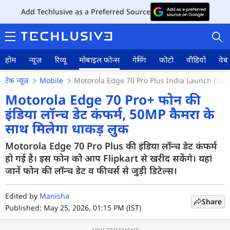
Add Techlusive as a Preferred Source
होम
न्यूज़
रिव्यू
मोबाइल फोन्स
गेमिंग
फोटो
वीडियो
वेब 
टेक न्यूज़
Mobile
Motorola Edge 70 Pro Plus India Launch Dat
Motorola Edge 70 Pro+ फोन की
इंडिया लॉन्च डेट कंफर्म, 50MP कैमरा के
साथ मिलेगा धाकड़ लुक
होम
Motorola Edge 70 Pro Plus की इंडिया लॉन्च डेट कंफर्म
न्यूज़
हो गई है। इस फोन को आप Flipkart से खरीद सकेंगे। यहां
रिव्यू
जानें फोन की लॉन्च डेट व फीचर्स से जुड़ी डिटेल्स।
मोबाइल फोन्स
Edited by
Manisha
Share
Published: May 25, 2026, 01:15 PM (IST)
गेमिंग