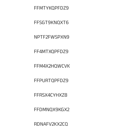
FFMTYKQPFDZ9
FFSGT9KNQXT6
NPTF2FWSPXN9
FF4MTXQPFDZ9
FFM4X2HQWCVK
FFPURTQPFDZ9
FFRSX4CYHXZ8
FFDMNQX9KGX2
RDNAFV2KX2CQ