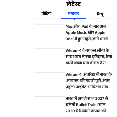
लेटेस्ट
वीडियो
समाचार
रिव्यू
Mac और IPad के बाद अब
Apple Music और Apple
One भी हुए महंगे, जानें भारत में
कितनी बढ़ी कीमतें
Vikram-1 के सफल लॉन्च के
साथ भारत ने रचा इतिहास, ऐसा
करने वाला बना तीसरा देश
Vikram-1: अंतरिक्ष में भारत के
'आगमन' की तैयारी पूरी, आज
पहला प्राइवेट ऑर्बिटल रॉकेट
होगा लॉन्च, रहें तैयार
भारत में अगले साल 2027 से
चलेगी Bullet Train! साल
2030 में मिलेंगी जापान की