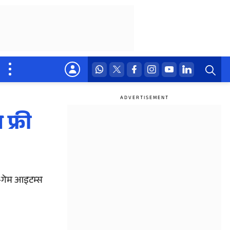
फ्री
-गेम आइटम्स