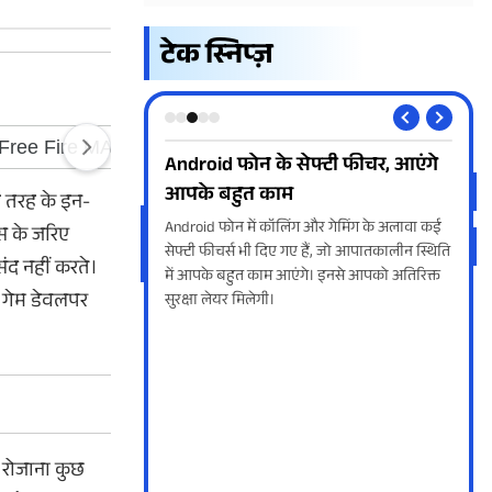
टेक स्निप्ज़
रा के साथ Tecno
Android फोन के सेफ्टी फीचर, आएंगे
Goo
5G लॉन्च
आपके बहुत काम
अपन
ई तरह के इन-
5G फोन भारत में लॉन्च हो
Android फोन में कॉलिंग और गेमिंग के अलावा कई
गूगल
्स के जरिए
को MediaTek Dimensity
सेफ्टी फीचर्स भी दिए गए हैं, जो आपातकालीन स्थिति
है। 
संद नहीं करते।
साथ पेश किया है। फोन की
में आपके बहुत काम आएंगे। इनसे आपको अतिरिक्त
सकेग
ए गेम डेवलपर
जिसके साथ फास्ट चार्जिंग
सुरक्षा लेयर मिलेगी।
किया
ं रोजाना कुछ