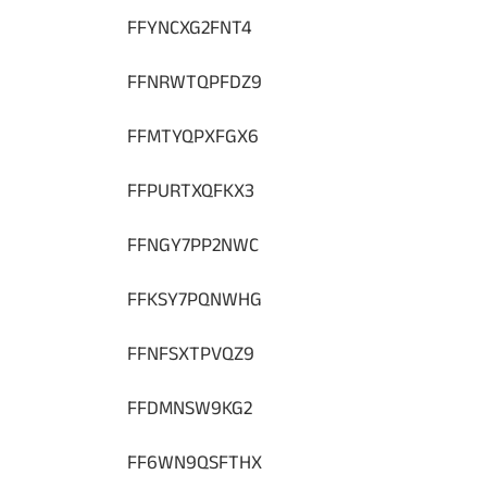
FFYNCXG2FNT4
FFNRWTQPFDZ9
FFMTYQPXFGX6
FFPURTXQFKX3
FFNGY7PP2NWC
FFKSY7PQNWHG
FFNFSXTPVQZ9
FFDMNSW9KG2
FF6WN9QSFTHX