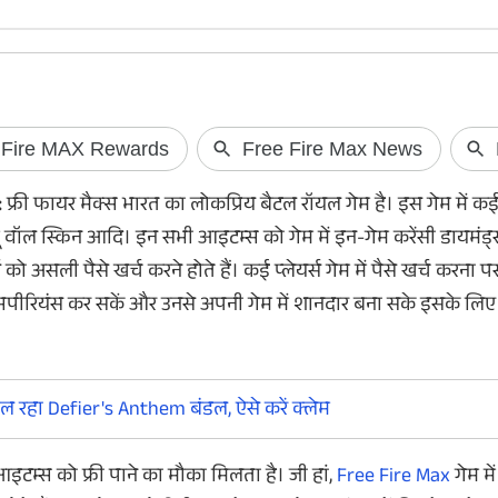
इस दिन उठेगा Lava Virat V1 और
50MP सेल्फी कैम
Virat V1 5G से पर्दा
Camon 50 Ultra 
:
फ्री फायर मैक्स भारत का लोकप्रिय बैटल रॉयल गेम है। इस गेम में क
Lava Virat V1 और Lava Virat V1 5G की लॉन्च डेट
Tecno Camon 50 Ultra 
 ग्लू वॉल स्किन आदि। इन सभी आइटम्स को गेम में इन-गेम करेंसी डायमंड
अनाउंस कर दी गई है। इन दोनों स्मार्टफोन को अगले
गया है। कंपनी ने फोन 
ो असली पैसे खर्च करने होते हैं। कई प्लेयर्स गेम में पैसे खर्च करना प
हफ्ते भारतीय बाजार में उतारा जाना है। इनमें एचडी
7400 Ultimate चिप क 
क्सपीरियंस कर सकें और उनसे अपनी गेम में शानदार बना सके इसके लि
प्लस एलसीडी डिस्प्ले और 6000एमएएच तक बैटरी
बैटरी 6500mAh की है, 
मिलेगी।
सपोर्ट दिया गया है।
 रहा Defier's Anthem बंडल, ऐसे करें क्लेम
इटम्स को फ्री पाने का मौका मिलता है। जी हां,
Free Fire Max
गेम मे