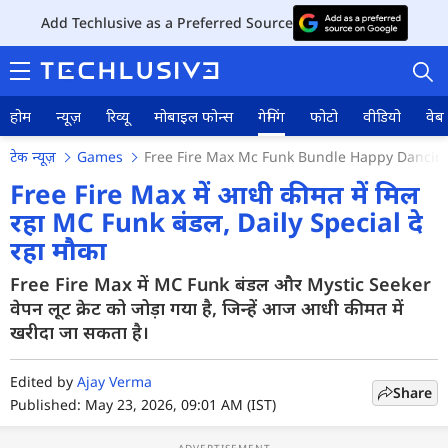
Add Techlusive as a Preferred Source
होम
न्यूज़
रिव्यू
मोबाइल फोन्स
गेमिंग
फोटो
वीडियो
वेब 
टेक न्यूज़
Games
Free Fire Max Mc Funk Bundle Happy Dancing 
Free Fire Max में आधी कीमत में मिल
रहा MC Funk बंडल, Daily Special दे
रहा मौका
होम
Free Fire Max में MC Funk बंडल और Mystic Seeker
न्यूज़
वेपन लूट क्रेट को जोड़ा गया है, जिन्हें आज आधी कीमत में
रिव्यू
खरीदा जा सकता है।
मोबाइल फोन्स
Edited by
Ajay Verma
Share
Published: May 23, 2026, 09:01 AM (IST)
गेमिंग