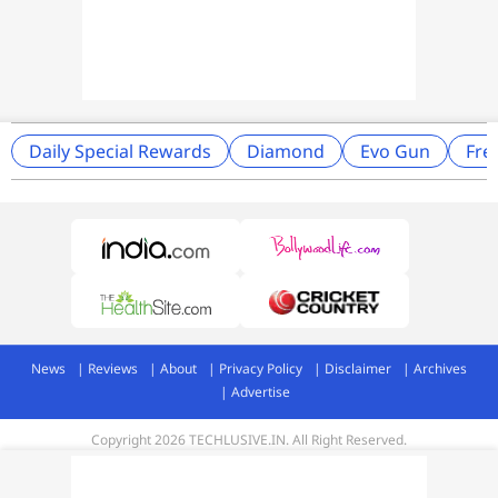
Daily Special Rewards
Diamond
Evo Gun
Fre
News
Reviews
About
Privacy Policy
Disclaimer
Archives
Advertise
Copyright 2026 TECHLUSIVE.IN. All Right Reserved.