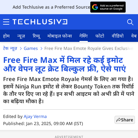
Add Techlusive as a Preferred Source
होम
न्यूज़
रिव्यू
मोबाइल फोन्स
गेमिंग
फोटो
वीडियो
वेब 
टेक न्यूज़
Games
Free Fire Max Emote Royale Gives Exclusive
Free Fire Max में मिल रहे कई इमोट
और वेपन लूट क्रेट बिल्कुल फ्री, ऐसे पाएं
होम
Free Fire Max Emote Royale गेमर्स के लिए आ गया है।
इसमें Ninja Run इमोट से लेकर Bounty Token तक रिवॉर्ड
न्यूज़
के तौर पर दिए जा रहे हैं। इन सभी आइटम को अभी फ्री में पाने
का बढ़िया मौका है।
रिव्यू
मोबाइल फोन्स
Edited by
Ajay Verma
Share
Published: Jan 23, 2025, 09:00 AM (IST)
गेमिंग