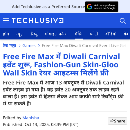
Add Techlusive as a Preferred Source
होम
न्यूज़
रिव्यू
मोबाइल फोन्स
गेमिंग
फोटो
वीडियो
वेब 
टेक न्यूज़
Games
Free Fire Max Diwali Carnival Event Live Get
Free Fire Max में Diwali Carnival
इवेंट शुरू, Fashion-Gun Skin-Gloo
Wall Skin रेयर आइटम्स मिलेंगे फ्री
होम
Free Fire Max में आज 13 अक्टूबर से Diwali Carnival
न्यूज़
इवेंट लाइव हो गया है। यह इवेंट 20 अक्टूबर तक लाइव रहने
रिव्यू
वाला है। इस इवेंट में हिस्सा लेकर आप काफी सारे रिवॉर्ड्स फ्री
में पा सकते हैं।
मोबाइल फोन्स
Edited by
Manisha
गेमिंग
Share
Published: Oct 13, 2025, 03:39 PM (IST)