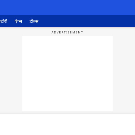
्टोरी
ऐप्स
डील्स