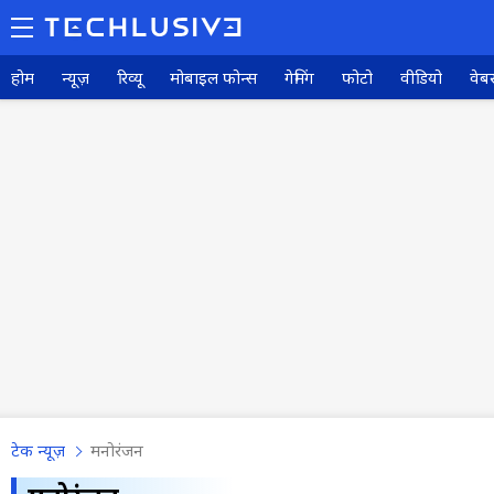
होम
न्यूज़
रिव्यू
मोबाइल फोन्स
गेमिंग
फोटो
वीडियो
वेबस
टेक न्यूज़
मनोरंजन