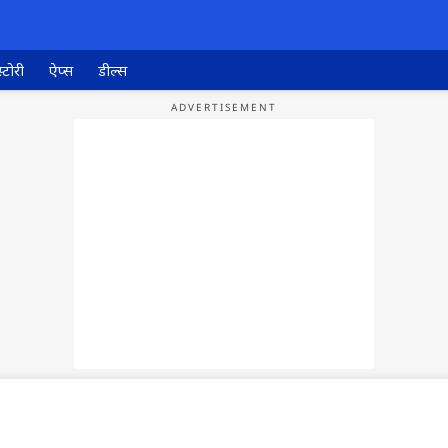
्टोरी
ऐप्स
डील्स