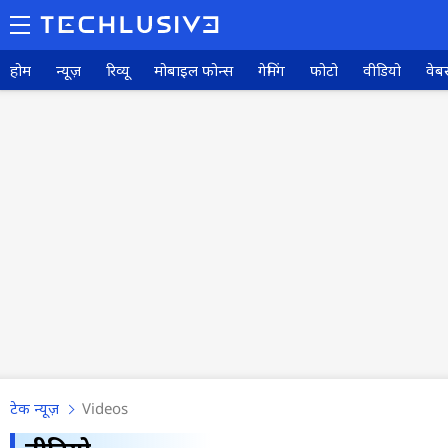
होम
न्यूज़
रिव्यू
मोबाइल फोन्स
गेमिंग
फोटो
वीडियो
वेबस
टेक न्यूज़
Videos