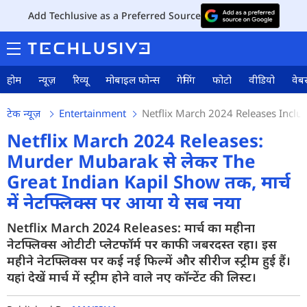
Add Techlusive as a Preferred Source
होम
न्यूज़
रिव्यू
मोबाइल फोन्स
गेमिंग
फोटो
वीडियो
वेबस
टेक न्यूज़
Entertainment
Netflix March 2024 Releases Inclu
Netflix March 2024 Releases:
Murder Mubarak से लेकर The
Great Indian Kapil Show तक, मार्च
में नेटफ्लिक्स पर आया ये सब नया
Netflix March 2024 Releases: मार्च का महीना
नेटफ्लिक्स ओटीटी प्लेटफॉर्म पर काफी जबरदस्त रहा। इस
महीने नेटफ्लिक्स पर कई नई फिल्में और सीरीज स्ट्रीम हुई हैं।
यहां देखें मार्च में स्ट्रीम होने वाले नए कॉन्टेंट की लिस्ट।