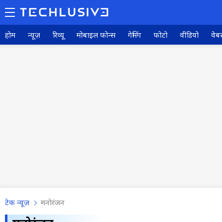
होम
न्यूज़
रिव्यू
मोबाइल फोन्स
गेमिंग
फोटो
वीडियो
वेबस
टेक न्यूज़
मनोरंजन