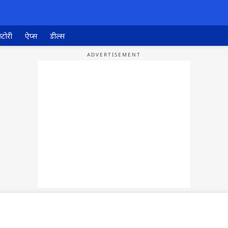
्टोरी
ऐप्स
डील्स