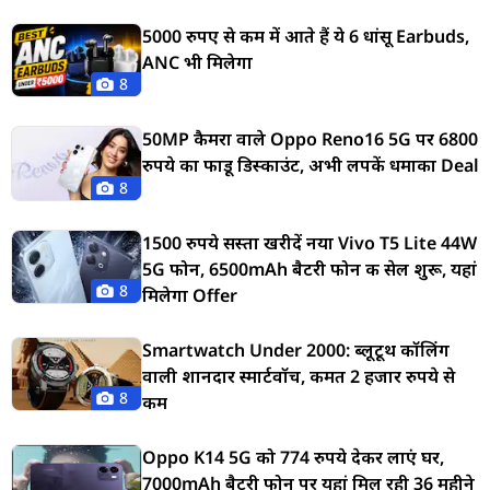
5000 रुपए से कम में आते हैं ये 6 धांसू Earbuds,
ANC भी मिलेगा
8
50MP कैमरा वाले Oppo Reno16 5G पर 6800
रुपये का फाडू डिस्काउंट, अभी लपकें धमाका Deal
8
1500 रुपये सस्ता खरीदें नया Vivo T5 Lite 44W
5G फोन, 6500mAh बैटरी फोन की सेल शुरू, यहां
8
मिलेगा Offer
Smartwatch Under 2000: ब्लूटूथ कॉलिंग
वाली शानदार स्मार्टवॉच, कीमत 2 हजार रुपये से
8
कम
Oppo K14 5G को 774 रुपये देकर लाएं घर,
7000mAh बैटरी फोन पर यहां मिल रही 36 महीने