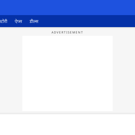
्टोरी
ऐप्स
डील्स