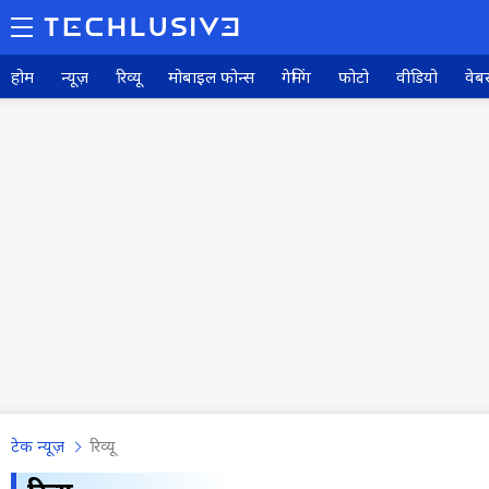
होम
न्यूज़
रिव्यू
मोबाइल फोन्स
गेमिंग
फोटो
वीडियो
वेबस
टेक न्यूज़
रिव्यू