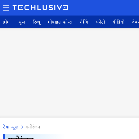
होम
न्यूज़
रिव्यू
मोबाइल फोन्स
गेमिंग
फोटो
वीडियो
वेबस
टेक न्यूज़
मनोरंजन