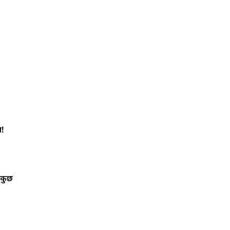
!
 कुछ