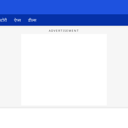
्टोरी
ऐप्स
डील्स