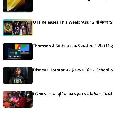
OTT Releases This Week: 'Asur 2' से लेकर 'Scoo
Thomson ने 50 इंच तक के 5 सस्ते स्मार्ट टीवी किए
Disney+ Hotstar ने नई सस्पेंस थ्रिलर 'School of
LG भारत लाया दुनिया का पहला फ्लेक्सिबल डिस्प्