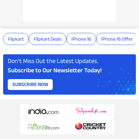
Flipkart
Flipkart Deals
IPhone 16
IPhone 16 Offer
Don't Miss Out the Latest Updates.
Subscribe to Our Newsletter Today!
SUBSCRIBE NOW