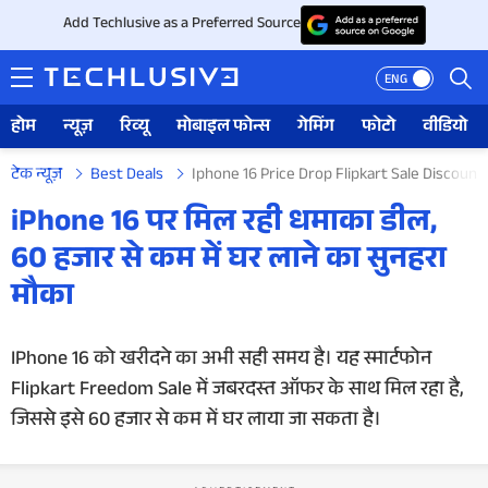
Add Techlusive as a Preferred Source
ENG
होम
न्यूज़
रिव्यू
मोबाइल फोन्स
गेमिंग
फोटो
वीडियो
टेक न्यूज़
Best Deals
Iphone 16 Price Drop Flipkart Sale Discoun
होम
iPhone 16 पर मिल रही धमाका डील,
60 हजार से कम में घर लाने का सुनहरा
न्यूज़
मौका
रिव्यू
IPhone 16 को खरीदने का अभी सही समय है। यह स्मार्टफोन
मोबाइल फोन्स
Flipkart Freedom Sale में जबरदस्त ऑफर के साथ मिल रहा है,
गेमिंग
जिससे इसे 60 हजार से कम में घर लाया जा सकता है।
फोटो