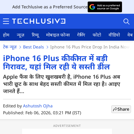
Add Techlusive as a Preferred Source
होम
न्यूज़
रिव्यू
मोबाइल फोन्स
गेमिंग
फोटो
वीडियो
वेब 
टेक न्यूज़
Best Deals
Iphone 16 Plus Price Drop In India Now Av
iPhone 16 Plus की कीमत में बड़ी
गिरावट, यहां मिल रही ये सस्ती डील
होम
Apple फैंस के लिए खुशखबरी है, iPhone 16 Plus अब
भारी छूट के साथ बेहद सस्ती कीमत में मिल रहा है। आइए
न्यूज़
जानते हैं...
रिव्यू
Edited by
Ashutosh Ojha
Share
मोबाइल फोन्स
Published: Feb 06, 2026, 03:21 PM (IST)
गेमिंग