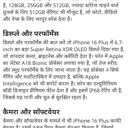
है
,
128GB, 256GB
और 512
GB
,
ज्यादा
स्टोरेज
चाहने वाले
यूजर्स
के लिए 512
GB
वेरिएंट
भी मौजूद है, जो फोटो,
वीडियो
और
ऐप्स
के लिए भरपूर
स्पेस
देता
है
।
डिस्प्ले और
परफॉर्मेंस
डिस्प्ले और
परफॉर्मेंस
की बात करें तो
iPhone 16 Plus
में 6.7-
inch
का बड़ा
Super Retina XDR OLED
डिस्प्ले दिया गया है,
जो शानदार
कलर
,
ब्राइटनेस
और
क्लैरिटी
देता है। फोन में
Apple
का
लेटेस्ट
A18 Bionic
प्रोसेसर
लगाया गया है, जो तेज
स्पीड
और
स्मूद
परफॉर्मेंस
के लिए जाना जाता है। यह
प्रोसेसर
न सिर्फ
गेमिंग
और
मल्टीटास्किंग
में दमदार है, बल्कि
Apple
Intelligence
को भी
सपोर्ट
करता है। फोन का एल्यूमिनियम
बॉडी
डिजाइन
प्रीमियम
फील
देता है और इसमें
IP68
रेटिंग
भी है,
जिससे यह पानी और धूल से सुरक्षित रहता है।
कैमरा और
सॉफ्टवेयर
कैमरा और
सॉफ्टवेयर
के मामले में भी
iPhone 16 Plus
काफी
बेहतर है। इसमें
डुअल
रियर
कैमरा
सेटअप
मिलता है, जिसमें