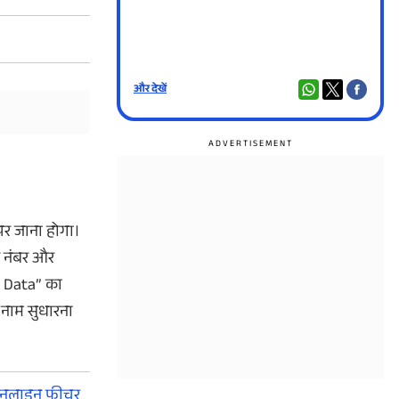
और देखें
और दे
पर जाना होगा।
र नंबर और
 Data”
का
 नाम सुधारना
 ऑनलाइन फीचर