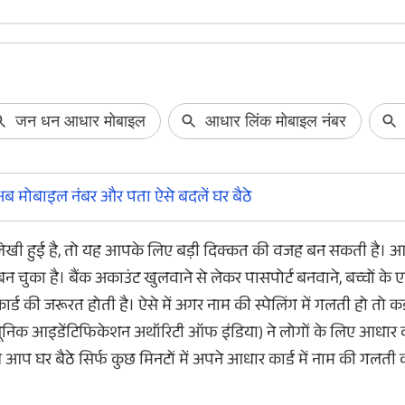
Apple दोबारा भारत लेकर आया कार्ड
Amazon-Flipkart
पेमेंट सर्विस
डिलीवरी स्कैम से 
एप्पल ने भारत में एक बार फिर से कार्ड पेमेंट सेवा को
Amazon Flipkart Sale:
 मोबाइल नंबर और पता ऐसे बदलें घर बैठे
शुरू कर दिया है। इससे अब यूजर्स अपने एप्पल
इस तरह की ई-कॉमर्स सेल
अकाउंट में डेबिट और क्रेडिट कार्ड को जोड़कर सर्विस
हैं, ताकी आपको लूटकर
के लिए पेमेंट कर सकेंगे।
सेल के दौरान अगर आपने
लिखी हुई है, तो यह आपके लिए बड़ी दिक्कत की वजह बन सकती है। 
यह खबर आपके लिए ही 
चुका है। बैंक अकाउंट खुलवाने से लेकर पासपोर्ट बनवाने, बच्चों के
ड की जरूरत होती है। ऐसे में अगर नाम की स्पेलिंग में गलती हो त
ूनिक आइडेंटिफिकेशन अथॉरिटी ऑफ इंडिया) ने लोगों के लिए आधार कार
प घर बैठे सिर्फ कुछ मिनटों में अपने आधार कार्ड में नाम की गलती