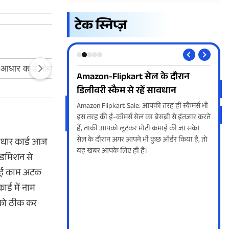
टेक स्निप्ज़
 सेल के दौरान
SIR 2026: 2002 की वोटर लिस्ट में
क्य
रहें सावधान
आपका नाम है या नहीं? जानें
Do
 आपकी तरह ही स्कैमर्स भी
SIR 2026 की प्रक्रिया शुरू हो चुकी है। अगर आपका
What
 का बेसब्री से इंतजार करते
नाम 2002 की वोटर लिस्ट में नहीं थी, तो ऐसे ढूंढे
Onli
 मोटी कमाई की जा सके।
माता-पिता या फिर दादा-दादी का नाम। बहुत
आइए 
 भी कुछ ऑर्डर किया है, तो
आसान है प्रक्रिया, घर बैठे फोन पर होगा सब काम।
काम.
आधार कार्ड आज
है।
 एडमिशन से
ो कई काम अटक
्ड में नाम
 को ठीक कर