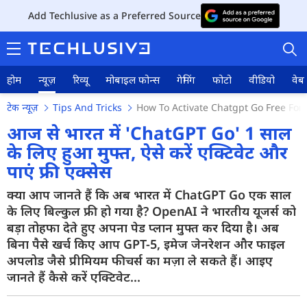
Add Techlusive as a Preferred Source
होम
न्यूज़
रिव्यू
मोबाइल फोन्स
गेमिंग
फोटो
वीडियो
वेब 
टेक न्यूज़
Tips And Tricks
How To Activate Chatgpt Go Free For
आज से भारत में 'ChatGPT Go' 1 साल
के लिए हुआ मुफ्त, ऐसे करें एक्टिवेट और
पाएं फ्री एक्सेस
होम
क्या आप जानते हैं कि अब भारत में ChatGPT Go एक साल
न्यूज़
के लिए बिल्कुल फ्री हो गया है? OpenAI ने भारतीय यूजर्स को
रिव्यू
बड़ा तोहफा देते हुए अपना पेड प्लान मुफ्त कर दिया है। अब
बिना पैसे खर्च किए आप GPT-5, इमेज जेनरेशन और फाइल
मोबाइल फोन्स
अपलोड जैसे प्रीमियम फीचर्स का मज़ा ले सकते हैं। आइए
जानते हैं कैसे करें एक्टिवेट...
गेमिंग