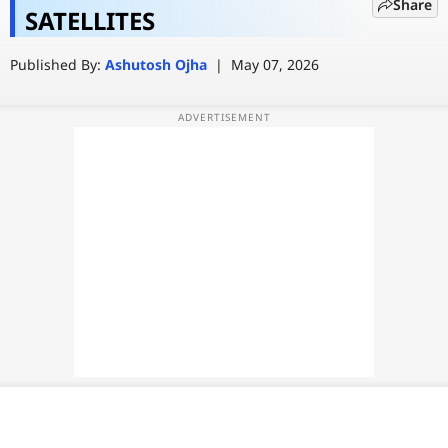
Share
सैटेलाइट! ISRO ने किया बड़ा खुलासा
SATELLITES
वेब स्टोरी
Published By:
Ashutosh Ojha
|
May 07, 2026
ऐप्स
डील्स