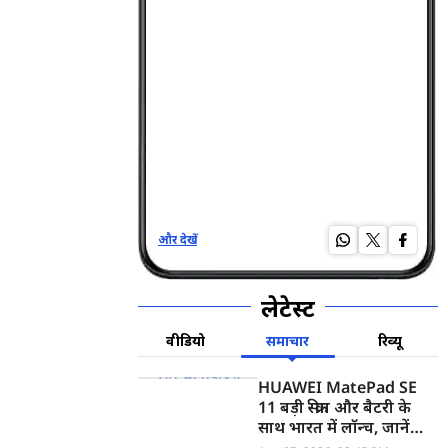
और देखें
और द
लेटेस्ट
वीडियो
समाचार
रिव्यू
HUAWEI MatePad SE
11 बड़ी स्क्रीन और बैटरी के
साथ भारत में लॉन्च, जानें
कीमत