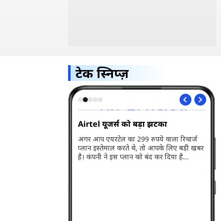
टेक स्निप्ज़
5G भारत में हुआ
Airtel यूजर्स को बड़ा झटका
Wh
अप
अगर आप एयरटेल का 299 रुपये वाला रिचार्ज
प्लान इस्तेमाल करते थे, तो आपके लिए बड़ी खबर
ारत में लॉन्च हो गया है।
व्ह
है। कंपनी ने इस प्लान को बंद कर दिया है...
बसे बड़ी खासियत इसकी
वाल
री है। जानते हैं इसकी
पहल
के बारे में...