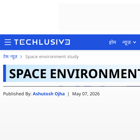
होम
न्यूज़
सूरज की वजह से धरती पर गि
टेक न्यूज़
Space environment study
SPACE ENVIRONMEN
बड़ा खुलासा
होम
Published By:
Ashutosh Ojha
|
May 07, 2026
न्यूज़
रिव्यू
मोबाइल फोन्स
गेमिंग