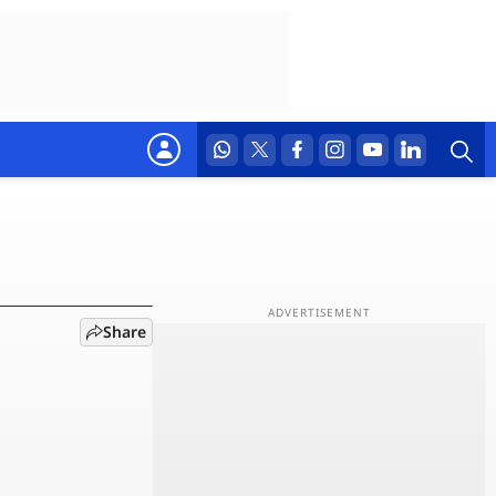
ऐलान
Share