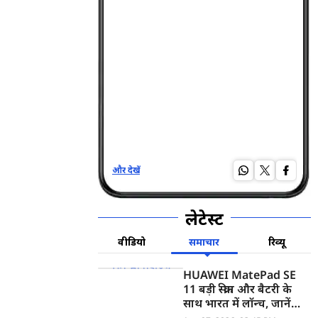
और देखें
और द
लेटेस्ट
वीडियो
समाचार
रिव्यू
HUAWEI MatePad SE
11 बड़ी स्क्रीन और बैटरी के
साथ भारत में लॉन्च, जानें
कीमत