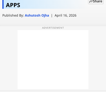
Share
हुआ गायब? यूजर्स रह गए हैरान!
APPS
वेब स्टोरी
Published By:
Ashutosh Ojha
|
April 16, 2026
ऐप्स
डील्स