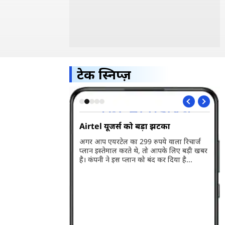
टेक स्निप्ज़
5G भारत में हुआ
Airtel यूजर्स को बड़ा झटका
Wh
अप
अगर आप एयरटेल का 299 रुपये वाला रिचार्ज
प्लान इस्तेमाल करते थे, तो आपके लिए बड़ी खबर
ारत में लॉन्च हो गया है।
व्ह
है। कंपनी ने इस प्लान को बंद कर दिया है...
बसे बड़ी खासियत इसकी
वाल
री है। जानते हैं इसकी
पहल
के बारे में...