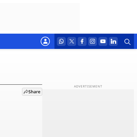
ूरा
Share