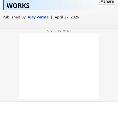
Share
Burner Phone? कैसे है यह आम फोन से
WORKS
वेब स्टोरी
अलग
Published By:
Ajay Verma
|
April 27, 2026
ऐप्स
डील्स