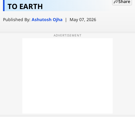
Share
सैटेलाइट! ISRO ने किया बड़ा खुलासा
TO EARTH
वेब स्टोरी
Published By:
Ashutosh Ojha
|
May 07, 2026
ऐप्स
डील्स